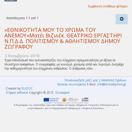
Εμφάνιση σύνθετων φίλτρων
Αποτελέσματα 1-1 από 1
«ΕΘΝΙΚΟΤΗΤΑ ΜΟΥ ΤΟ ΧΡΩΜΑ ΤΟΥ
ΑΝΕΜΟΥ»Ματέι Βιζνιέκ. ΘΕΑΤΡΙΚΟ ΕΡΓΑΣΤΗΡΙ
Ν.Π.Δ.Δ. ΠΟΛΙΤΙΣΜΟΥ & ΑΘΛΗΤΙΣΜΟΥ ΔΗΜΟΥ
ΖΩΓΡΑΦΟΥ
3 Νοεμβρίου 2018
Έργο σπονδυλωτό που αντικατοπτρίζει την σύγχρονη πραγματικότητα με άξονα τα
πλυντήρια εγκεφάλων. Ο συγγραφέας με κυνισμό, χιούμορ αλλά και λυρισμό, διατρέχει
την καθημερινότητα του σύγχρονου ανθρώπου. Ο άνθρωπος στον ...
Επικοινωνήστε μαζί μας
|
Αποστολή Σχολίων
Vyronas municipality
E-Mail:
info@dimosbyrona.gr
Created by
ELiDOC
DSpace software
Copyright © 2015
Duraspace
Η δημιουργία της Ιστοσελίδας έγινε στο πλαίσιο του Έργου «Ψηφιακές Υπηρεσίες Πολιτισμού για το
Δήμο Βύρωνα», για το Επιχειρησιακό Πρόγραμμα «Ψηφιακή Σύγκλιση».