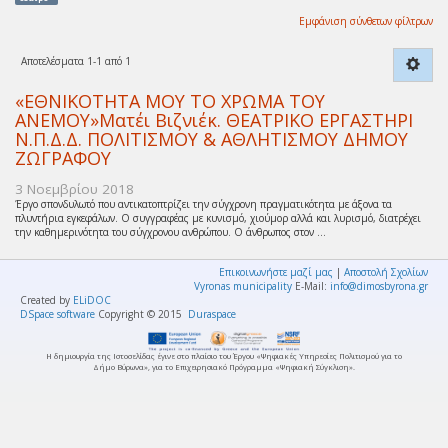
Εμφάνιση σύνθετων φίλτρων
Αποτελέσματα 1-1 από 1
«ΕΘΝΙΚΟΤΗΤΑ ΜΟΥ ΤΟ ΧΡΩΜΑ ΤΟΥ
ΑΝΕΜΟΥ»Ματέι Βιζνιέκ. ΘΕΑΤΡΙΚΟ ΕΡΓΑΣΤΗΡΙ
Ν.Π.Δ.Δ. ΠΟΛΙΤΙΣΜΟΥ & ΑΘΛΗΤΙΣΜΟΥ ΔΗΜΟΥ
ΖΩΓΡΑΦΟΥ
3 Νοεμβρίου 2018
Έργο σπονδυλωτό που αντικατοπτρίζει την σύγχρονη πραγματικότητα με άξονα τα
πλυντήρια εγκεφάλων. Ο συγγραφέας με κυνισμό, χιούμορ αλλά και λυρισμό, διατρέχει
την καθημερινότητα του σύγχρονου ανθρώπου. Ο άνθρωπος στον ...
Επικοινωνήστε μαζί μας
|
Αποστολή Σχολίων
Vyronas municipality
E-Mail:
info@dimosbyrona.gr
Created by
ELiDOC
DSpace software
Copyright © 2015
Duraspace
Η δημιουργία της Ιστοσελίδας έγινε στο πλαίσιο του Έργου «Ψηφιακές Υπηρεσίες Πολιτισμού για το
Δήμο Βύρωνα», για το Επιχειρησιακό Πρόγραμμα «Ψηφιακή Σύγκλιση».