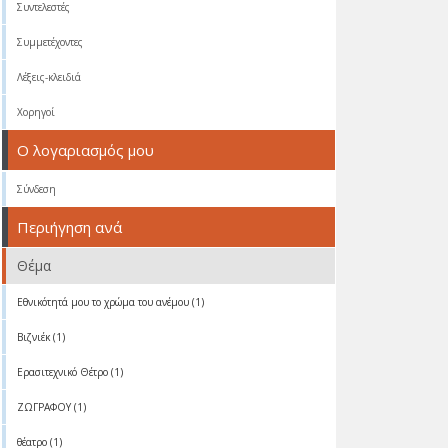
Συντελεστές
Συμμετέχοντες
Λέξεις-κλειδιά
Χορηγοί
Ο λογαριασμός μου
Σύνδεση
Περιήγηση ανά
Θέμα
Eθνικότητά μου το χρώμα του ανέμου (1)
Βιζνιέκ (1)
Ερασιτεχνικό Θέτρο (1)
ΖΩΓΡΑΦΟΥ (1)
θέατρο (1)