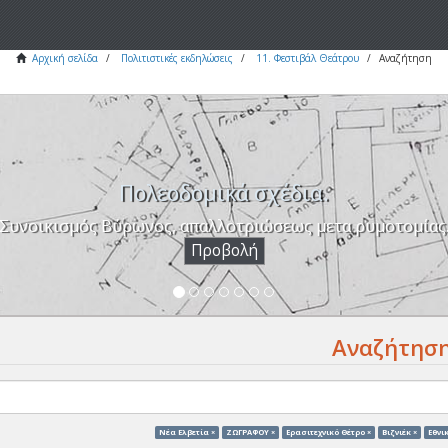
Αρχική σελίδα
Πολιτιστικές εκδηλώσεις
11. Φεστιβάλ Θεάτρου
Αναζήτηση
Πολεοδομικά σχέδια.
Συνοικισμός Βύρωνος, απαλλοτριώσεως μετα ρυμοτομίας
Προβολή
Αναζήτησ
Νέα Ελβετία ×
ΖΩΓΡΑΦΟΥ ×
Ερασιτεχνικό Θέτρο ×
Βιζνιέκ ×
Eθνι