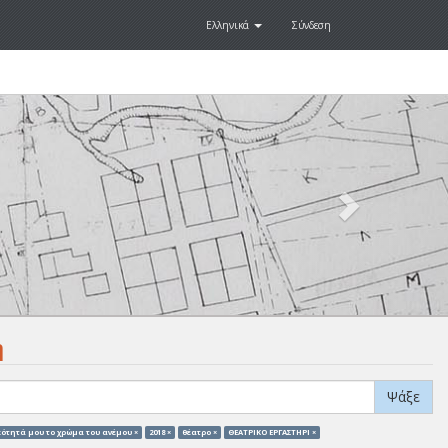
Ελληνικά
Σύνδεση
Next
.
η
Ψάξε
κότητά μου το χρώμα του ανέμου ×
2018 ×
θέατρο ×
ΘΕΑΤΡΙΚΟ ΕΡΓΑΣΤΗΡΙ ×