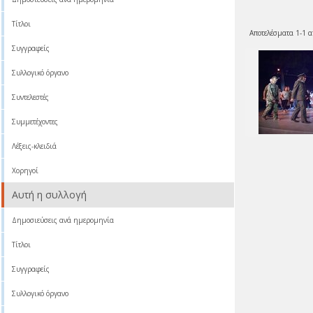
Τίτλοι
Αποτελέσματα 1-1 α
Συγγραφείς
Συλλογικό όργανο
Συντελεστές
Συμμετέχοντες
Λέξεις-κλειδιά
Χορηγοί
Αυτή η συλλογή
Δημοσιεύσεις ανά ημερομηνία
Τίτλοι
Συγγραφείς
Συλλογικό όργανο