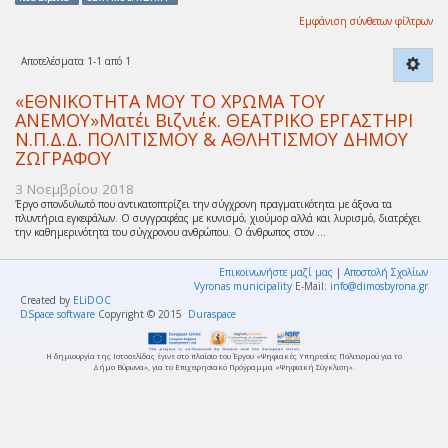
Εμφάνιση σύνθετων φίλτρων
Αποτελέσματα 1-1 από 1
«ΕΘΝΙΚΟΤΗΤΑ ΜΟΥ ΤΟ ΧΡΩΜΑ ΤΟΥ
ΑΝΕΜΟΥ»Ματέι Βιζνιέκ. ΘΕΑΤΡΙΚΟ ΕΡΓΑΣΤΗΡΙ
Ν.Π.Δ.Δ. ΠΟΛΙΤΙΣΜΟΥ & ΑΘΛΗΤΙΣΜΟΥ ΔΗΜΟΥ
ΖΩΓΡΑΦΟΥ
3 Νοεμβρίου 2018
Έργο σπονδυλωτό που αντικατοπτρίζει την σύγχρονη πραγματικότητα με άξονα τα
πλυντήρια εγκεφάλων. Ο συγγραφέας με κυνισμό, χιούμορ αλλά και λυρισμό, διατρέχει
την καθημερινότητα του σύγχρονου ανθρώπου. Ο άνθρωπος στον ...
Επικοινωνήστε μαζί μας
|
Αποστολή Σχολίων
Vyronas municipality
E-Mail:
info@dimosbyrona.gr
Created by
ELiDOC
DSpace software
Copyright © 2015
Duraspace
Η δημιουργία της Ιστοσελίδας έγινε στο πλαίσιο του Έργου «Ψηφιακές Υπηρεσίες Πολιτισμού για το
Δήμο Βύρωνα», για το Επιχειρησιακό Πρόγραμμα «Ψηφιακή Σύγκλιση».