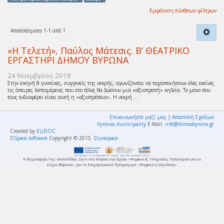
Εμφάνιση σύνθετων φίλτρων
Αποτελέσματα 1-1 από 1
«Η Τελετή», Παύλος Μάτεσις. Β’ ΘΕΑΤΡΙΚΟ
ΕΡΓΑΣΤΗΡΙ ΔΗΜΟΥ ΒΥΡΩΝΑ
24 Νοεμβρίου 2018
Στην σκηνή 8 γυναίκες, συγγενείς της νεκρής, αγωνίζονται να ταχτοποιήσουν όλες εκείνες
τις άπειρες λεπτομέρειες που στο τέλος θα δώσουν μια «αξιοπρεπή» κηδεία. Το μόνο που
τους ενδιαφέρει είναι αυτή η «αξιοπρέπεια». Η νεκρή ...
Επικοινωνήστε μαζί μας
|
Αποστολή Σχολίων
Vyronas municipality
E-Mail:
info@dimosbyrona.gr
Created by
ELiDOC
DSpace software
Copyright © 2015
Duraspace
Η δημιουργία της Ιστοσελίδας έγινε στο πλαίσιο του Έργου «Ψηφιακές Υπηρεσίες Πολιτισμού για το
Δήμο Βύρωνα», για το Επιχειρησιακό Πρόγραμμα «Ψηφιακή Σύγκλιση».