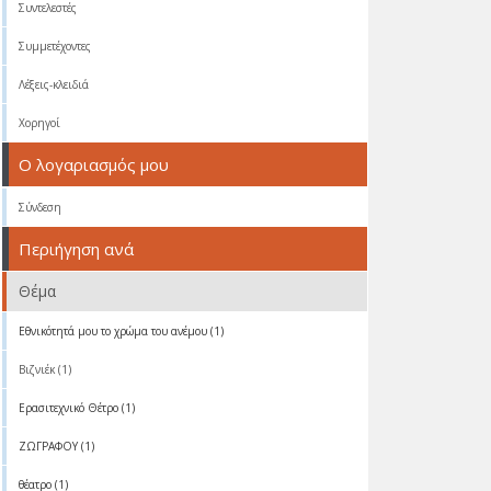
Συντελεστές
Συμμετέχοντες
Λέξεις-κλειδιά
Χορηγοί
Ο λογαριασμός μου
Σύνδεση
Περιήγηση ανά
Θέμα
Eθνικότητά μου το χρώμα του ανέμου (1)
Βιζνιέκ (1)
Ερασιτεχνικό Θέτρο (1)
ΖΩΓΡΑΦΟΥ (1)
θέατρο (1)