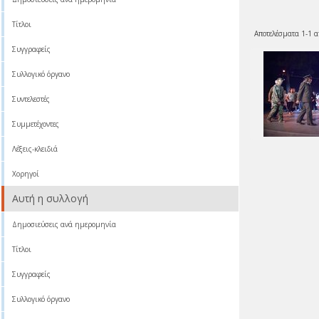
Τίτλοι
Αποτελέσματα 1-1 α
Συγγραφείς
Συλλογικό όργανο
Συντελεστές
Συμμετέχοντες
Λέξεις-κλειδιά
Χορηγοί
Αυτή η συλλογή
Δημοσιεύσεις ανά ημερομηνία
Τίτλοι
Συγγραφείς
Συλλογικό όργανο