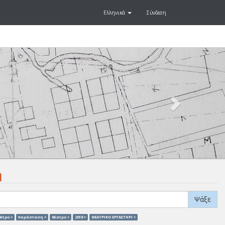
Ελληνικά
Σύνδεση
Next
.
η
Ψάξε
έτρο ×
παράσταση ×
θέατρο ×
2018 ×
ΘΕΑΤΡΙΚΟ ΕΡΓΑΣΤΗΡΙ ×