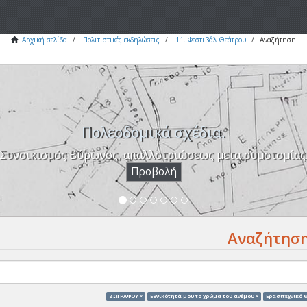
Αρχική σελίδα
Πολιτιστικές εκδηλώσεις
11. Φεστιβάλ Θεάτρου
Αναζήτηση
Πολεοδομικά σχέδια.
Συνοικισμός Βύρωνος, απαλλοτριώσεως μετα ρυμοτομίας
Προβολή
Αναζήτησ
ΖΩΓΡΑΦΟΥ ×
Eθνικότητά μου το χρώμα του ανέμου ×
Ερασιτεχνικό Θ