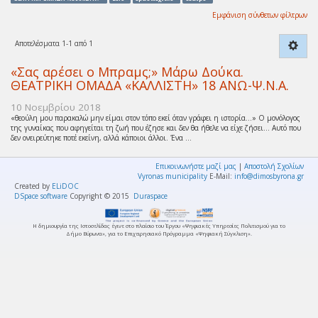
Εμφάνιση σύνθετων φίλτρων
Αποτελέσματα 1-1 από 1
«Σας αρέσει ο Μπραμς;» Μάρω Δούκα.
ΘΕΑΤΡΙΚΗ ΟΜΑΔΑ «ΚΑΛΛΙΣΤΗ» 18 ΑΝΩ-Ψ.Ν.Α.
10 Νοεμβρίου 2018
«θεούλη μου παρακαλώ μην είμαι στον τόπο εκεί όταν γράφει η ιστορία…» Ο μονόλογος
της γυναίκας που αφηγείται τη ζωή που έζησε και δεν θα ήθελε να είχε ζήσει… Αυτό που
δεν ονειρεύτηκε ποτέ εκείνη, αλλά κάποιοι άλλοι. Ένα ...
Επικοινωνήστε μαζί μας
|
Αποστολή Σχολίων
Vyronas municipality
E-Mail:
info@dimosbyrona.gr
Created by
ELiDOC
DSpace software
Copyright © 2015
Duraspace
Η δημιουργία της Ιστοσελίδας έγινε στο πλαίσιο του Έργου «Ψηφιακές Υπηρεσίες Πολιτισμού για το
Δήμο Βύρωνα», για το Επιχειρησιακό Πρόγραμμα «Ψηφιακή Σύγκλιση».