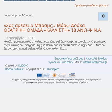
Εμφάνιση σύνθετων φίλτρων
Αποτελέσματα 1-1 από 1
«Σας αρέσει ο Μπραμς;» Μάρω Δούκα.
ΘΕΑΤΡΙΚΗ ΟΜΑΔΑ «ΚΑΛΛΙΣΤΗ» 18 ΑΝΩ-Ψ.Ν.Α.
10 Νοεμβρίου 2018
«θεούλη μου παρακαλώ μην είμαι στον τόπο εκεί όταν γράφει η ιστορία…» Ο μονόλογος
της γυναίκας που αφηγείται τη ζωή που έζησε και δεν θα ήθελε να είχε ζήσει… Αυτό που
δεν ονειρεύτηκε ποτέ εκείνη, αλλά κάποιοι άλλοι. Ένα ...
Επικοινωνήστε μαζί μας
|
Αποστολή Σχολίων
Vyronas municipality
E-Mail:
info@dimosbyrona.gr
Created by
ELiDOC
DSpace software
Copyright © 2015
Duraspace
Η δημιουργία της Ιστοσελίδας έγινε στο πλαίσιο του Έργου «Ψηφιακές Υπηρεσίες Πολιτισμού για το
Δήμο Βύρωνα», για το Επιχειρησιακό Πρόγραμμα «Ψηφιακή Σύγκλιση».