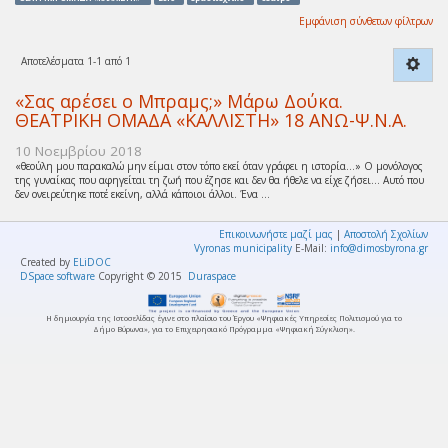
Εμφάνιση σύνθετων φίλτρων
Αποτελέσματα 1-1 από 1
«Σας αρέσει ο Μπραμς;» Μάρω Δούκα.
ΘΕΑΤΡΙΚΗ ΟΜΑΔΑ «ΚΑΛΛΙΣΤΗ» 18 ΑΝΩ-Ψ.Ν.Α.
10 Νοεμβρίου 2018
«θεούλη μου παρακαλώ μην είμαι στον τόπο εκεί όταν γράφει η ιστορία…» Ο μονόλογος
της γυναίκας που αφηγείται τη ζωή που έζησε και δεν θα ήθελε να είχε ζήσει… Αυτό που
δεν ονειρεύτηκε ποτέ εκείνη, αλλά κάποιοι άλλοι. Ένα ...
Επικοινωνήστε μαζί μας
|
Αποστολή Σχολίων
Vyronas municipality
E-Mail:
info@dimosbyrona.gr
Created by
ELiDOC
DSpace software
Copyright © 2015
Duraspace
Η δημιουργία της Ιστοσελίδας έγινε στο πλαίσιο του Έργου «Ψηφιακές Υπηρεσίες Πολιτισμού για το
Δήμο Βύρωνα», για το Επιχειρησιακό Πρόγραμμα «Ψηφιακή Σύγκλιση».