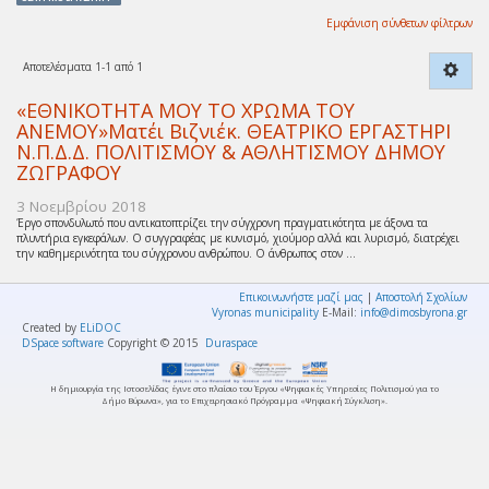
Εμφάνιση σύνθετων φίλτρων
Αποτελέσματα 1-1 από 1
«ΕΘΝΙΚΟΤΗΤΑ ΜΟΥ ΤΟ ΧΡΩΜΑ ΤΟΥ
ΑΝΕΜΟΥ»Ματέι Βιζνιέκ. ΘΕΑΤΡΙΚΟ ΕΡΓΑΣΤΗΡΙ
Ν.Π.Δ.Δ. ΠΟΛΙΤΙΣΜΟΥ & ΑΘΛΗΤΙΣΜΟΥ ΔΗΜΟΥ
ΖΩΓΡΑΦΟΥ
3 Νοεμβρίου 2018
Έργο σπονδυλωτό που αντικατοπτρίζει την σύγχρονη πραγματικότητα με άξονα τα
πλυντήρια εγκεφάλων. Ο συγγραφέας με κυνισμό, χιούμορ αλλά και λυρισμό, διατρέχει
την καθημερινότητα του σύγχρονου ανθρώπου. Ο άνθρωπος στον ...
Επικοινωνήστε μαζί μας
|
Αποστολή Σχολίων
Vyronas municipality
E-Mail:
info@dimosbyrona.gr
Created by
ELiDOC
DSpace software
Copyright © 2015
Duraspace
Η δημιουργία της Ιστοσελίδας έγινε στο πλαίσιο του Έργου «Ψηφιακές Υπηρεσίες Πολιτισμού για το
Δήμο Βύρωνα», για το Επιχειρησιακό Πρόγραμμα «Ψηφιακή Σύγκλιση».