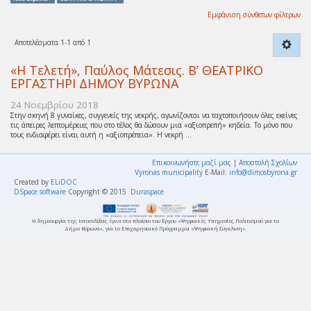
Εμφάνιση σύνθετων φίλτρων
Αποτελέσματα 1-1 από 1
«Η Τελετή», Παύλος Μάτεσις. Β’ ΘΕΑΤΡΙΚΟ
ΕΡΓΑΣΤΗΡΙ ΔΗΜΟΥ ΒΥΡΩΝΑ
24 Νοεμβρίου 2018
Στην σκηνή 8 γυναίκες, συγγενείς της νεκρής, αγωνίζονται να ταχτοποιήσουν όλες εκείνες
τις άπειρες λεπτομέρειες που στο τέλος θα δώσουν μια «αξιοπρεπή» κηδεία. Το μόνο που
τους ενδιαφέρει είναι αυτή η «αξιοπρέπεια». Η νεκρή ...
Επικοινωνήστε μαζί μας
|
Αποστολή Σχολίων
Vyronas municipality
E-Mail:
info@dimosbyrona.gr
Created by
ELiDOC
DSpace software
Copyright © 2015
Duraspace
Η δημιουργία της Ιστοσελίδας έγινε στο πλαίσιο του Έργου «Ψηφιακές Υπηρεσίες Πολιτισμού για το
Δήμο Βύρωνα», για το Επιχειρησιακό Πρόγραμμα «Ψηφιακή Σύγκλιση».