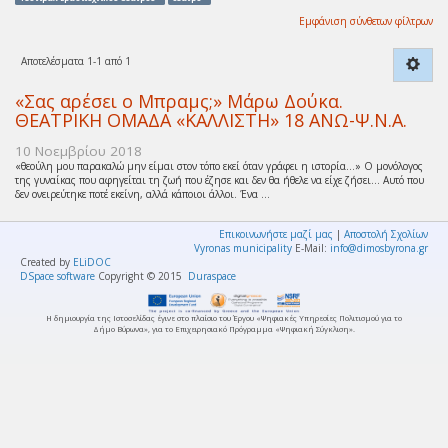
Εμφάνιση σύνθετων φίλτρων
Αποτελέσματα 1-1 από 1
«Σας αρέσει ο Μπραμς;» Μάρω Δούκα.
ΘΕΑΤΡΙΚΗ ΟΜΑΔΑ «ΚΑΛΛΙΣΤΗ» 18 ΑΝΩ-Ψ.Ν.Α.
10 Νοεμβρίου 2018
«θεούλη μου παρακαλώ μην είμαι στον τόπο εκεί όταν γράφει η ιστορία…» Ο μονόλογος
της γυναίκας που αφηγείται τη ζωή που έζησε και δεν θα ήθελε να είχε ζήσει… Αυτό που
δεν ονειρεύτηκε ποτέ εκείνη, αλλά κάποιοι άλλοι. Ένα ...
Επικοινωνήστε μαζί μας
|
Αποστολή Σχολίων
Vyronas municipality
E-Mail:
info@dimosbyrona.gr
Created by
ELiDOC
DSpace software
Copyright © 2015
Duraspace
Η δημιουργία της Ιστοσελίδας έγινε στο πλαίσιο του Έργου «Ψηφιακές Υπηρεσίες Πολιτισμού για το
Δήμο Βύρωνα», για το Επιχειρησιακό Πρόγραμμα «Ψηφιακή Σύγκλιση».