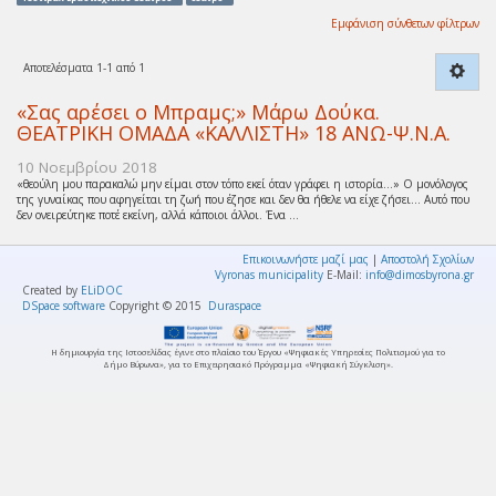
Εμφάνιση σύνθετων φίλτρων
Αποτελέσματα 1-1 από 1
«Σας αρέσει ο Μπραμς;» Μάρω Δούκα.
ΘΕΑΤΡΙΚΗ ΟΜΑΔΑ «ΚΑΛΛΙΣΤΗ» 18 ΑΝΩ-Ψ.Ν.Α.
10 Νοεμβρίου 2018
«θεούλη μου παρακαλώ μην είμαι στον τόπο εκεί όταν γράφει η ιστορία…» Ο μονόλογος
της γυναίκας που αφηγείται τη ζωή που έζησε και δεν θα ήθελε να είχε ζήσει… Αυτό που
δεν ονειρεύτηκε ποτέ εκείνη, αλλά κάποιοι άλλοι. Ένα ...
Επικοινωνήστε μαζί μας
|
Αποστολή Σχολίων
Vyronas municipality
E-Mail:
info@dimosbyrona.gr
Created by
ELiDOC
DSpace software
Copyright © 2015
Duraspace
Η δημιουργία της Ιστοσελίδας έγινε στο πλαίσιο του Έργου «Ψηφιακές Υπηρεσίες Πολιτισμού για το
Δήμο Βύρωνα», για το Επιχειρησιακό Πρόγραμμα «Ψηφιακή Σύγκλιση».