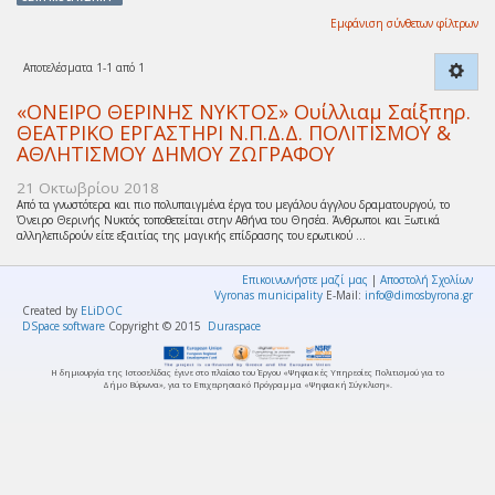
Εμφάνιση σύνθετων φίλτρων
Αποτελέσματα 1-1 από 1
«ΟΝΕΙΡΟ ΘΕΡΙΝΗΣ ΝΥΚΤΟΣ» Ουίλλιαμ Σαίξπηρ.
ΘΕΑΤΡΙΚΟ ΕΡΓΑΣΤΗΡΙ Ν.Π.Δ.Δ. ΠΟΛΙΤΙΣΜΟΥ &
ΑΘΛΗΤΙΣΜΟΥ ΔΗΜΟΥ ΖΩΓΡΑΦΟΥ
21 Οκτωβρίου 2018
Από τα γνωστότερα και πιο πολυπαιγμένα έργα του μεγάλου άγγλου δραματουργού, το
Όνειρο Θερινής Νυκτός τοποθετείται στην Αθήνα του Θησέα. Άνθρωποι και Ξωτικά
αλληλεπιδρούν είτε εξαιτίας της μαγικής επίδρασης του ερωτικού ...
Επικοινωνήστε μαζί μας
|
Αποστολή Σχολίων
Vyronas municipality
E-Mail:
info@dimosbyrona.gr
Created by
ELiDOC
DSpace software
Copyright © 2015
Duraspace
Η δημιουργία της Ιστοσελίδας έγινε στο πλαίσιο του Έργου «Ψηφιακές Υπηρεσίες Πολιτισμού για το
Δήμο Βύρωνα», για το Επιχειρησιακό Πρόγραμμα «Ψηφιακή Σύγκλιση».