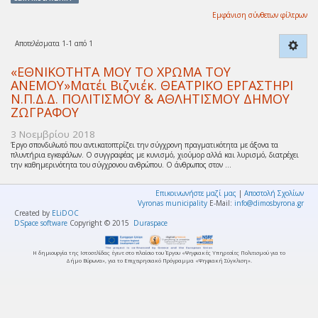
Εμφάνιση σύνθετων φίλτρων
Αποτελέσματα 1-1 από 1
«ΕΘΝΙΚΟΤΗΤΑ ΜΟΥ ΤΟ ΧΡΩΜΑ ΤΟΥ
ΑΝΕΜΟΥ»Ματέι Βιζνιέκ. ΘΕΑΤΡΙΚΟ ΕΡΓΑΣΤΗΡΙ
Ν.Π.Δ.Δ. ΠΟΛΙΤΙΣΜΟΥ & ΑΘΛΗΤΙΣΜΟΥ ΔΗΜΟΥ
ΖΩΓΡΑΦΟΥ
3 Νοεμβρίου 2018
Έργο σπονδυλωτό που αντικατοπτρίζει την σύγχρονη πραγματικότητα με άξονα τα
πλυντήρια εγκεφάλων. Ο συγγραφέας με κυνισμό, χιούμορ αλλά και λυρισμό, διατρέχει
την καθημερινότητα του σύγχρονου ανθρώπου. Ο άνθρωπος στον ...
Επικοινωνήστε μαζί μας
|
Αποστολή Σχολίων
Vyronas municipality
E-Mail:
info@dimosbyrona.gr
Created by
ELiDOC
DSpace software
Copyright © 2015
Duraspace
Η δημιουργία της Ιστοσελίδας έγινε στο πλαίσιο του Έργου «Ψηφιακές Υπηρεσίες Πολιτισμού για το
Δήμο Βύρωνα», για το Επιχειρησιακό Πρόγραμμα «Ψηφιακή Σύγκλιση».