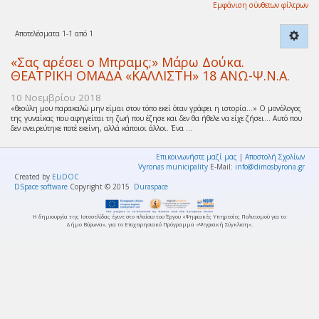
Εμφάνιση σύνθετων φίλτρων
Αποτελέσματα 1-1 από 1
«Σας αρέσει ο Μπραμς;» Μάρω Δούκα.
ΘΕΑΤΡΙΚΗ ΟΜΑΔΑ «ΚΑΛΛΙΣΤΗ» 18 ΑΝΩ-Ψ.Ν.Α.
10 Νοεμβρίου 2018
«θεούλη μου παρακαλώ μην είμαι στον τόπο εκεί όταν γράφει η ιστορία…» Ο μονόλογος
της γυναίκας που αφηγείται τη ζωή που έζησε και δεν θα ήθελε να είχε ζήσει… Αυτό που
δεν ονειρεύτηκε ποτέ εκείνη, αλλά κάποιοι άλλοι. Ένα ...
Επικοινωνήστε μαζί μας
|
Αποστολή Σχολίων
Vyronas municipality
E-Mail:
info@dimosbyrona.gr
Created by
ELiDOC
DSpace software
Copyright © 2015
Duraspace
Η δημιουργία της Ιστοσελίδας έγινε στο πλαίσιο του Έργου «Ψηφιακές Υπηρεσίες Πολιτισμού για το
Δήμο Βύρωνα», για το Επιχειρησιακό Πρόγραμμα «Ψηφιακή Σύγκλιση».