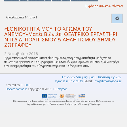
Εμφάνιση σύνθετων φίλτρων
Αποτελέσματα 1-1 από 1
«ΕΘΝΙΚΟΤΗΤΑ ΜΟΥ ΤΟ ΧΡΩΜΑ ΤΟΥ
ΑΝΕΜΟΥ»Ματέι Βιζνιέκ. ΘΕΑΤΡΙΚΟ ΕΡΓΑΣΤΗΡΙ
Ν.Π.Δ.Δ. ΠΟΛΙΤΙΣΜΟΥ & ΑΘΛΗΤΙΣΜΟΥ ΔΗΜΟΥ
ΖΩΓΡΑΦΟΥ
3 Νοεμβρίου 2018
Έργο σπονδυλωτό που αντικατοπτρίζει την σύγχρονη πραγματικότητα με άξονα τα
πλυντήρια εγκεφάλων. Ο συγγραφέας με κυνισμό, χιούμορ αλλά και λυρισμό, διατρέχει
την καθημερινότητα του σύγχρονου ανθρώπου. Ο άνθρωπος στον ...
Επικοινωνήστε μαζί μας
|
Αποστολή Σχολίων
Vyronas municipality
E-Mail:
info@dimosbyrona.gr
Created by
ELiDOC
DSpace software
Copyright © 2015
Duraspace
Η δημιουργία της Ιστοσελίδας έγινε στο πλαίσιο του Έργου «Ψηφιακές Υπηρεσίες Πολιτισμού για το
Δήμο Βύρωνα», για το Επιχειρησιακό Πρόγραμμα «Ψηφιακή Σύγκλιση».