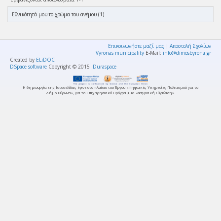
Eθνικότητά μου το χρώμα του ανέμου (1)
Επικοινωνήστε μαζί μας
|
Αποστολή Σχολίων
Vyronas municipality
E-Mail:
info@dimosbyrona.gr
Created by
ELiDOC
DSpace software
Copyright © 2015
Duraspace
Η δημιουργία της Ιστοσελίδας έγινε στο πλαίσιο του Έργου «Ψηφιακές Υπηρεσίες Πολιτισμού για το
Δήμο Βύρωνα», για το Επιχειρησιακό Πρόγραμμα «Ψηφιακή Σύγκλιση».