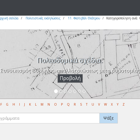
ρχική σελίδα
Πολιτιστικές εκδηλώσεις
11. Φεστιβάλ Θεάτρου
Κατηγοροποίηση ανά:
Πολεοδομικά σχέδια.
Συνοικισμός Βύρωνος, απαλλοτριώσεως μετα ρυμοτομίας
Προβολή
F
G
H
I
J
K
L
M
N
O
P
Q
R
S
T
U
V
W
X
Y
Z
Ψάξε