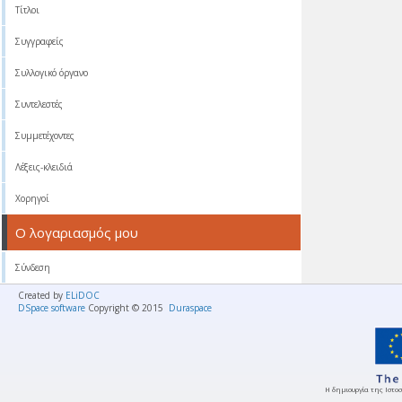
Τίτλοι
Συγγραφείς
Συλλογικό όργανο
Συντελεστές
Συμμετέχοντες
Λέξεις-κλειδιά
Χορηγοί
Ο λογαριασμός μου
Σύνδεση
Created by
ELiDOC
DSpace software
Copyright © 2015
Duraspace
Η δημιουργία της Ιστοσ