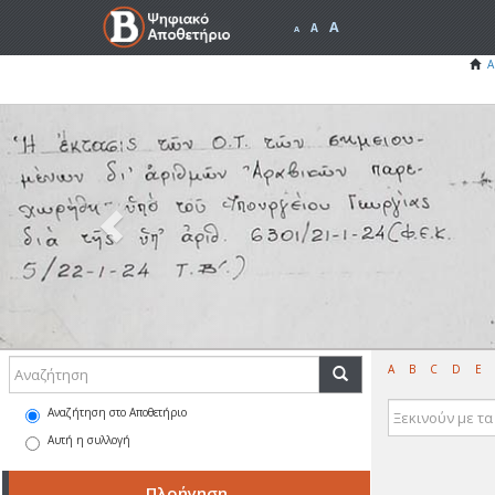
A
A
A
Α
Previous
A
B
C
D
E
Αναζήτηση στο Αποθετήριο
Αυτή η συλλογή
Πλοήγηση