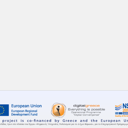
ελίδας έγινε στο πλαίσιο του Έργου «Ψηφιακές Υπηρεσίες Πολιτισμού για το Δήμο Βύρωνα», για το Επιχειρησιακό Πρόγρα