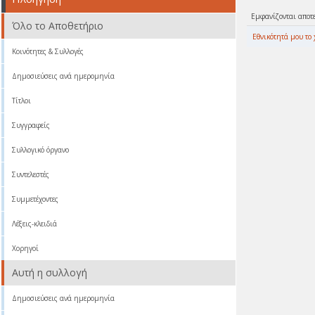
Εμφανίζονται αποτ
Όλο το Αποθετήριο
Eθνικότητά μου το 
Κοινότητες & Συλλογές
Δημοσιεύσεις ανά ημερομηνία
Τίτλοι
Συγγραφείς
Συλλογικό όργανο
Συντελεστές
Συμμετέχοντες
Λέξεις-κλειδιά
Χορηγοί
Αυτή η συλλογή
Δημοσιεύσεις ανά ημερομηνία