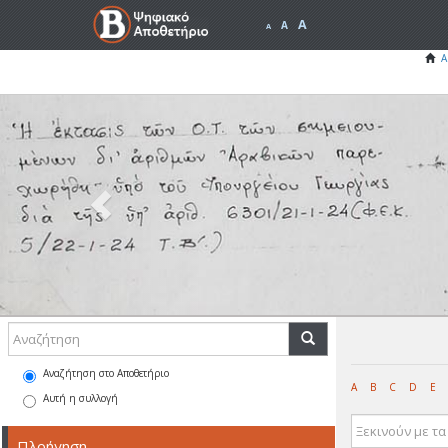
A
A
A
Α
Previous
Αναζήτηση στο Αποθετήριο
A
B
C
D
E
Αυτή η συλλογή
Πλοήγηση