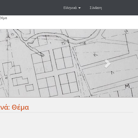
Ελληνικά
Σύνδεση
 Θέμα
Next
.
νά: Θέμα