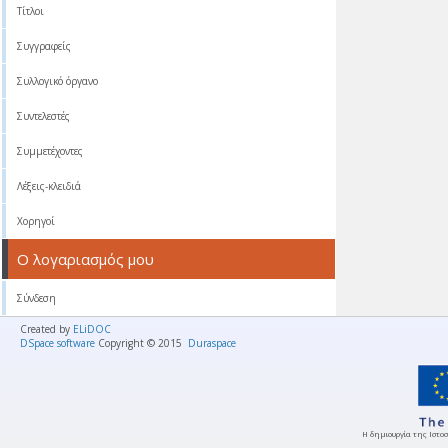
Τίτλοι
Συγγραφείς
Συλλογικό όργανο
Συντελεστές
Συμμετέχοντες
Λέξεις-κλειδιά
Χορηγοί
Ο λογαριασμός μου
Σύνδεση
Created by
ELiDOC
DSpace software
Copyright © 2015
Duraspace
Η δημιουργία της Ιστοσ