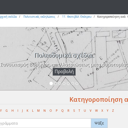
ρχική σελίδα
Πολιτιστικές εκδηλώσεις
11. Φεστιβάλ Θεάτρου
Κατηγοροποίηση ανά:
Πολεοδομικά σχέδια.
Συνοικισμός Βύρωνος, απαλλοτριώσεως μετα ρυμοτομίας
Προβολή
Κατηγοροποίηση α
F
G
H
I
J
K
L
M
N
O
P
Q
R
S
T
U
V
W
X
Y
Z
Ψάξε