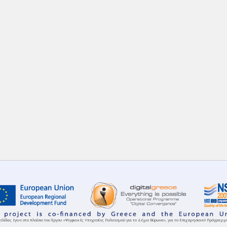
ελίδας έγινε στο πλαίσιο του Έργου «Ψηφιακές Υπηρεσίες Πολιτισμού για το Δήμο Βύρωνα», για το Επιχειρησιακό Πρόγρα