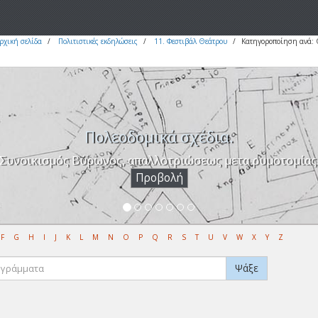
ρχική σελίδα
Πολιτιστικές εκδηλώσεις
11. Φεστιβάλ Θεάτρου
Κατηγοροποίηση ανά:
Πολεοδομικά σχέδια.
Συνοικισμός Βύρωνος, απαλλοτριώσεως μετα ρυμοτομίας
Προβολή
F
G
H
I
J
K
L
M
N
O
P
Q
R
S
T
U
V
W
X
Y
Z
Ψάξε