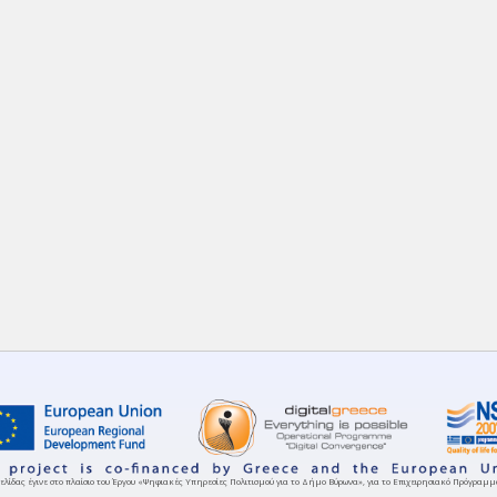
ελίδας έγινε στο πλαίσιο του Έργου «Ψηφιακές Υπηρεσίες Πολιτισμού για το Δήμο Βύρωνα», για το Επιχειρησιακό Πρόγρα