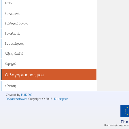
Τίτλοι
Συγγραφείς
Συλλογικό όργανο
Συντελεστές
Συμμετέχοντες
Λέξεις-κλειδιά
Χορηγοί
Ο λογαριασμός μου
Σύνδεση
Created by
ELiDOC
DSpace software
Copyright © 2015
Duraspace
Η δημιουργία της Ιστοσ