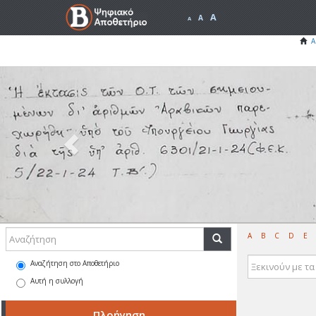
A
A
A
Α
Previous
A
B
C
D
E
Αναζήτηση στο Αποθετήριο
Αυτή η συλλογή
Πλοήγηση