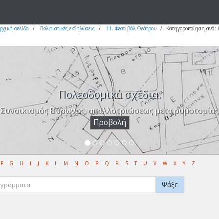
ρχική σελίδα
Πολιτιστικές εκδηλώσεις
11. Φεστιβάλ Θεάτρου
Κατηγοροποίηση ανά:
Πολεοδομικά σχέδια.
Συνοικισμός Βύρωνος, απαλλοτριώσεως μετα ρυμοτομίας
Προβολή
F
G
H
I
J
K
L
M
N
O
P
Q
R
S
T
U
V
W
X
Y
Z
Ψάξε