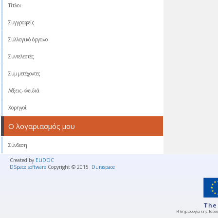
Τίτλοι
Συγγραφείς
Συλλογικό όργανο
Συντελεστές
Συμμετέχοντες
Λέξεις-κλειδιά
Χορηγοί
Ο λογαριασμός μου
Σύνδεση
Created by
ELiDOC
DSpace software
Copyright © 2015
Duraspace
Η δημιουργία της Ιστοσ