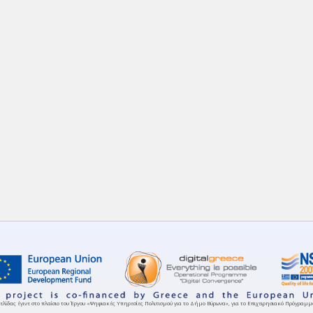
ελίδας έγινε στο πλαίσιο του Έργου «Ψηφιακές Υπηρεσίες Πολιτισμού για το Δήμο Βύρωνα», για το Επιχειρησιακό Πρόγρα