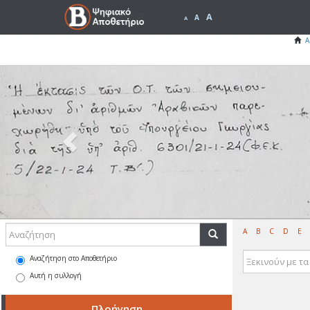
A
A
A
Α
Previous
A
B
C
D
E
Αναζήτηση στο Αποθετήριο
Αυτή η συλλογή
Πλοήγηση