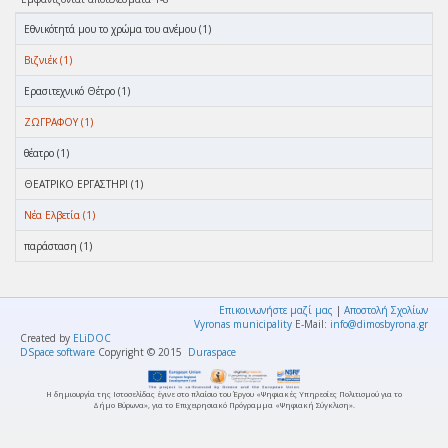
Eθνικότητά μου το χρώμα του ανέμου (1)
Βιζνιέκ (1)
Ερασιτεχνικό Θέτρο (1)
ΖΩΓΡΑΦΟΥ (1)
θέατρο (1)
ΘΕΑΤΡΙΚΟ ΕΡΓΑΣΤΗΡΙ (1)
Νέα Ελβετία (1)
παράσταση (1)
Επικοινωνήστε μαζί μας
|
Αποστολή Σχολίων
Vyronas municipality
E-Mail:
info@dimosbyrona.gr
Created by
ELiDOC
DSpace software
Copyright © 2015
Duraspace
Η δημιουργία της Ιστοσελίδας έγινε στο πλαίσιο του Έργου «Ψηφιακές Υπηρεσίες Πολιτισμού για το
Δήμο Βύρωνα», για το Επιχειρησιακό Πρόγραμμα «Ψηφιακή Σύγκλιση».