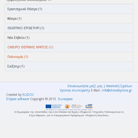
Ερασιτεχνικό Θέατρο (1)
θέατρο (1)
ΘΕΑΤΡΙΚΟ ΕΡΓΑΣΤΗΡΙ (1)
Νέα Ελβετία (1)
ΟΝΕΙΡΟ ΘΕΡΙΝΗΣ ΝΥΚΤΟΣ (1)
Πολιτισμός (1)
Σαίξπηρ (1)
Επικοινωνήστε μαζί μας
|
Αποστολή Σχολίων
Vyronas municipality
E-Mail:
info@dimosbyrona.gr
Created by
ELiDOC
DSpace software
Copyright © 2015
Duraspace
Η δημιουργία της Ιστοσελίδας έγινε στο πλαίσιο του Έργου «Ψηφιακές Υπηρεσίες Πολιτισμού για το
Δήμο Βύρωνα», για το Επιχειρησιακό Πρόγραμμα «Ψηφιακή Σύγκλιση».