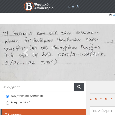
A
A
A
Α
Previous
Αναζήτηση στο Αποθετήριο
A
B
C
D
E
Αυτή η συλλογή
Πλοήγηση