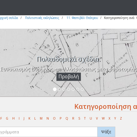
ρχική σελίδα
Πολιτιστικές εκδηλώσεις
11. Φεστιβάλ Θεάτρου
Κατηγοροποίηση ανά:
Πολεοδομικά σχέδια.
Συνοικισμός Βύρωνος, απαλλοτριώσεως μετα ρυμοτομίας
Προβολή
Κατηγοροποίηση α
F
G
H
I
J
K
L
M
N
O
P
Q
R
S
T
U
V
W
X
Y
Z
Ψάξε