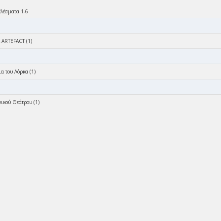
ελέσματα 1-6
ARTEFACT (1)
α του Λόρκα (1)
νικού Θεάτρου (1)