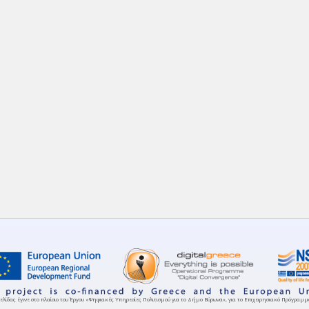
ελίδας έγινε στο πλαίσιο του Έργου «Ψηφιακές Υπηρεσίες Πολιτισμού για το Δήμο Βύρωνα», για το Επιχειρησιακό Πρόγρα