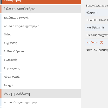
Εμφανίζονται αποτ
Όλο το Αποθετήριο
θέατρο (1)
Κοινότητες & Συλλογές
ΘΕΑΤΡΙΚΗ ΟΜΑΔΑ 
Δημοσιεύσεις ανά ημερομηνία
Νέα Ελβετία (1)
Τίτλοι
Ο έρωτας στα χρόνι
παράσταση (1)
Συγγραφείς
Φεστιβάλ Ερασιτεχ
Συλλογικό όργανο
Συντελεστές
Συμμετέχοντες
Λέξεις-κλειδιά
Χορηγοί
Αυτή η συλλογή
Δημοσιεύσεις ανά ημερομηνία