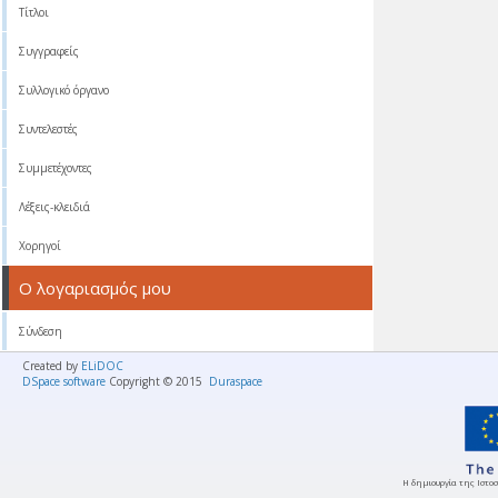
Τίτλοι
Συγγραφείς
Συλλογικό όργανο
Συντελεστές
Συμμετέχοντες
Λέξεις-κλειδιά
Χορηγοί
Ο λογαριασμός μου
Σύνδεση
Created by
ELiDOC
DSpace software
Copyright © 2015
Duraspace
Η δημιουργία της Ιστοσ