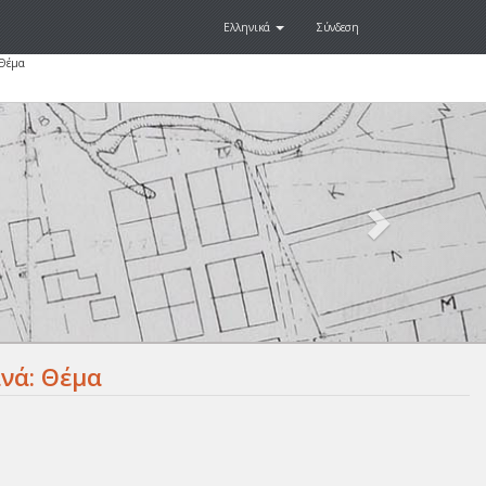
Ελληνικά
Σύνδεση
 Θέμα
Next
.
νά: Θέμα