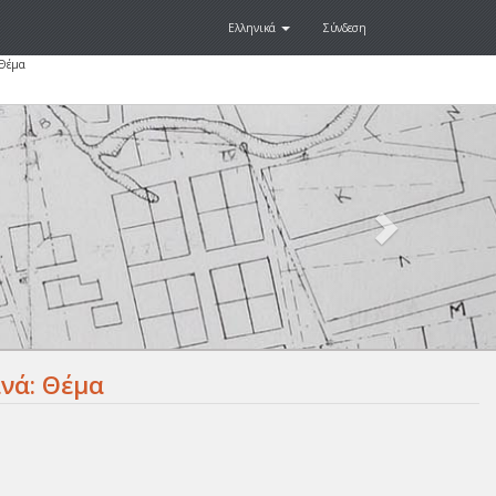
Ελληνικά
Σύνδεση
 Θέμα
Next
.
νά: Θέμα