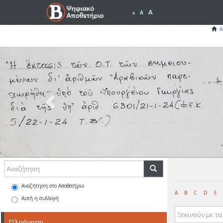
A
A
A
Α
Previous
Αναζήτηση στο Αποθετήριο
A
B
C
D
E
Αυτή η συλλογή
Πλοήγηση