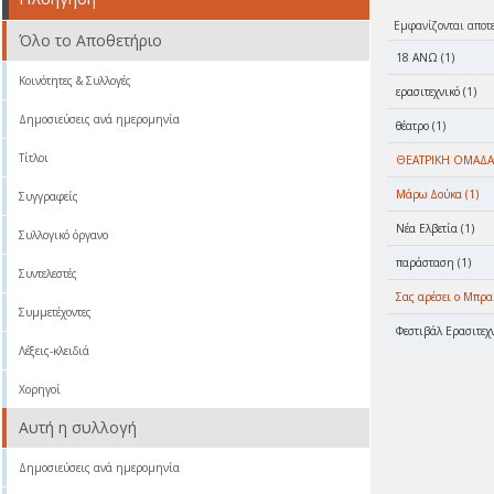
Εμφανίζονται αποτ
Όλο το Αποθετήριο
18 ΑΝΩ (1)
Κοινότητες & Συλλογές
ερασιτεχνικό (1)
Δημοσιεύσεις ανά ημερομηνία
θέατρο (1)
Τίτλοι
ΘΕΑΤΡΙΚΗ ΟΜΑΔΑ 
Μάρω Δούκα (1)
Συγγραφείς
Νέα Ελβετία (1)
Συλλογικό όργανο
παράσταση (1)
Συντελεστές
Σας αρέσει ο Μπραμ
Συμμετέχοντες
Φεστιβάλ Ερασιτεχ
Λέξεις-κλειδιά
Χορηγοί
Αυτή η συλλογή
Δημοσιεύσεις ανά ημερομηνία