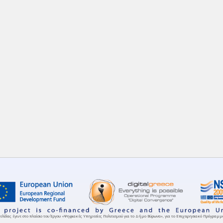
ελίδας έγινε στο πλαίσιο του Έργου «Ψηφιακές Υπηρεσίες Πολιτισμού για το Δήμο Βύρωνα», για το Επιχειρησιακό Πρόγρα