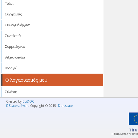
Τίτλοι
Συγγραφείς
Συλλογικό όργανο
Συντελεστές
Συμμετέχοντες
Λέξεις-κλειδιά
Χορηγοί
Ο λογαριασμός μου
Σύνδεση
Created by
ELiDOC
DSpace software
Copyright © 2015
Duraspace
Η δημιουργία της Ιστοσ