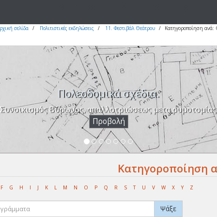
ρχική σελίδα
Πολιτιστικές εκδηλώσεις
11. Φεστιβάλ Θεάτρου
Κατηγοροποίηση ανά:
Πολεοδομικά σχέδια.
Συνοικισμός Βύρωνος, απαλλοτριώσεως μετα ρυμοτομίας
Προβολή
Κατηγοροποίηση α
F
G
H
I
J
K
L
M
N
O
P
Q
R
S
T
U
V
W
X
Y
Z
Ψάξε