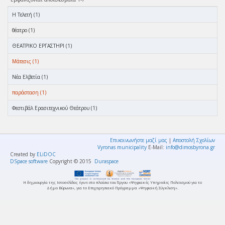
Η Τελετή (1)
θέατρο (1)
ΘΕΑΤΡΙΚΟ ΕΡΓΑΣΤΗΡΙ (1)
Μάτεσις (1)
Νέα Ελβετία (1)
παράσταση (1)
Φεστιβάλ Ερασιτεχνικού Θεάτρου (1)
Επικοινωνήστε μαζί μας
|
Αποστολή Σχολίων
Vyronas municipality
E-Mail:
info@dimosbyrona.gr
Created by
ELiDOC
DSpace software
Copyright © 2015
Duraspace
Η δημιουργία της Ιστοσελίδας έγινε στο πλαίσιο του Έργου «Ψηφιακές Υπηρεσίες Πολιτισμού για το
Δήμο Βύρωνα», για το Επιχειρησιακό Πρόγραμμα «Ψηφιακή Σύγκλιση».