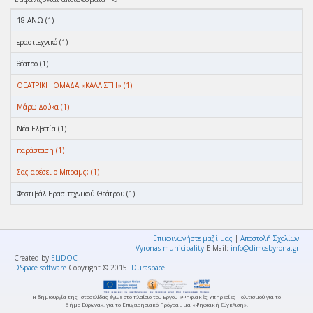
18 ΑΝΩ (1)
ερασιτεχνικό (1)
θέατρο (1)
ΘΕΑΤΡΙΚΗ ΟΜΑΔΑ «ΚΑΛΛΙΣΤΗ» (1)
Μάρω Δούκα (1)
Νέα Ελβετία (1)
παράσταση (1)
Σας αρέσει ο Μπραμς; (1)
Φεστιβάλ Ερασιτεχνικού Θεάτρου (1)
Επικοινωνήστε μαζί μας
|
Αποστολή Σχολίων
Vyronas municipality
E-Mail:
info@dimosbyrona.gr
Created by
ELiDOC
DSpace software
Copyright © 2015
Duraspace
Η δημιουργία της Ιστοσελίδας έγινε στο πλαίσιο του Έργου «Ψηφιακές Υπηρεσίες Πολιτισμού για το
Δήμο Βύρωνα», για το Επιχειρησιακό Πρόγραμμα «Ψηφιακή Σύγκλιση».