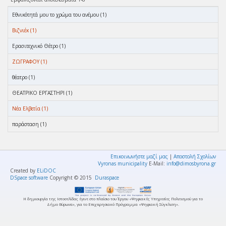
Eθνικότητά μου το χρώμα του ανέμου (1)
Βιζνιέκ (1)
Ερασιτεχνικό Θέτρο (1)
ΖΩΓΡΑΦΟΥ (1)
θέατρο (1)
ΘΕΑΤΡΙΚΟ ΕΡΓΑΣΤΗΡΙ (1)
Νέα Ελβετία (1)
παράσταση (1)
Επικοινωνήστε μαζί μας
|
Αποστολή Σχολίων
Vyronas municipality
E-Mail:
info@dimosbyrona.gr
Created by
ELiDOC
DSpace software
Copyright © 2015
Duraspace
Η δημιουργία της Ιστοσελίδας έγινε στο πλαίσιο του Έργου «Ψηφιακές Υπηρεσίες Πολιτισμού για το
Δήμο Βύρωνα», για το Επιχειρησιακό Πρόγραμμα «Ψηφιακή Σύγκλιση».