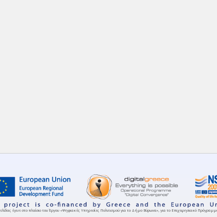
ελίδας έγινε στο πλαίσιο του Έργου «Ψηφιακές Υπηρεσίες Πολιτισμού για το Δήμο Βύρωνα», για το Επιχειρησιακό Πρόγρα