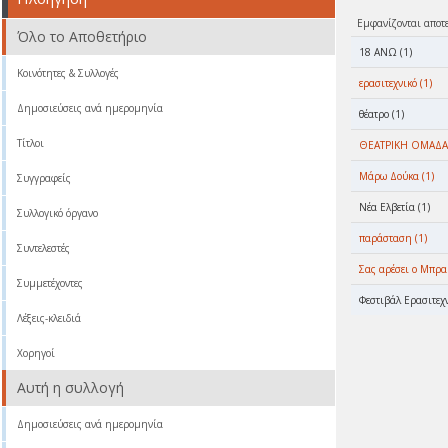
Εμφανίζονται αποτ
Όλο το Αποθετήριο
18 ΑΝΩ (1)
Κοινότητες & Συλλογές
ερασιτεχνικό (1)
Δημοσιεύσεις ανά ημερομηνία
θέατρο (1)
Τίτλοι
ΘΕΑΤΡΙΚΗ ΟΜΑΔΑ 
Μάρω Δούκα (1)
Συγγραφείς
Νέα Ελβετία (1)
Συλλογικό όργανο
παράσταση (1)
Συντελεστές
Σας αρέσει ο Μπραμ
Συμμετέχοντες
Φεστιβάλ Ερασιτεχ
Λέξεις-κλειδιά
Χορηγοί
Αυτή η συλλογή
Δημοσιεύσεις ανά ημερομηνία