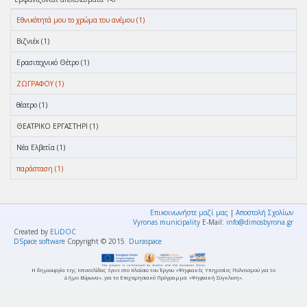
Eθνικότητά μου το χρώμα του ανέμου (1)
Βιζνιέκ (1)
Ερασιτεχνικό Θέτρο (1)
ΖΩΓΡΑΦΟΥ (1)
θέατρο (1)
ΘΕΑΤΡΙΚΟ ΕΡΓΑΣΤΗΡΙ (1)
Νέα Ελβετία (1)
παράσταση (1)
Επικοινωνήστε μαζί μας
|
Αποστολή Σχολίων
Vyronas municipality
E-Mail:
info@dimosbyrona.gr
Created by
ELiDOC
DSpace software
Copyright © 2015
Duraspace
Η δημιουργία της Ιστοσελίδας έγινε στο πλαίσιο του Έργου «Ψηφιακές Υπηρεσίες Πολιτισμού για το
Δήμο Βύρωνα», για το Επιχειρησιακό Πρόγραμμα «Ψηφιακή Σύγκλιση».