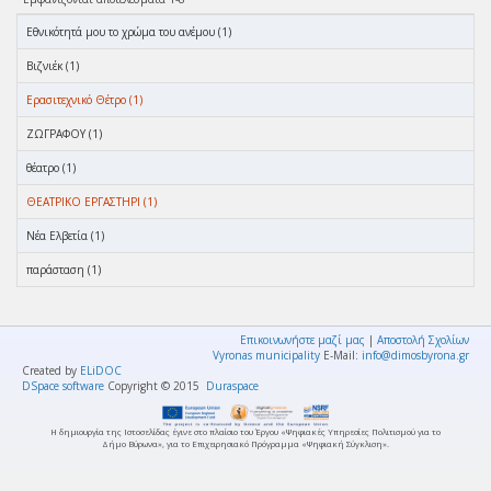
Eθνικότητά μου το χρώμα του ανέμου (1)
Βιζνιέκ (1)
Ερασιτεχνικό Θέτρο (1)
ΖΩΓΡΑΦΟΥ (1)
θέατρο (1)
ΘΕΑΤΡΙΚΟ ΕΡΓΑΣΤΗΡΙ (1)
Νέα Ελβετία (1)
παράσταση (1)
Επικοινωνήστε μαζί μας
|
Αποστολή Σχολίων
Vyronas municipality
E-Mail:
info@dimosbyrona.gr
Created by
ELiDOC
DSpace software
Copyright © 2015
Duraspace
Η δημιουργία της Ιστοσελίδας έγινε στο πλαίσιο του Έργου «Ψηφιακές Υπηρεσίες Πολιτισμού για το
Δήμο Βύρωνα», για το Επιχειρησιακό Πρόγραμμα «Ψηφιακή Σύγκλιση».