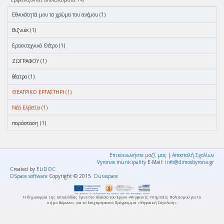
Eθνικότητά μου το χρώμα του ανέμου (1)
Βιζνιέκ (1)
Ερασιτεχνικό Θέτρο (1)
ΖΩΓΡΑΦΟΥ (1)
θέατρο (1)
ΘΕΑΤΡΙΚΟ ΕΡΓΑΣΤΗΡΙ (1)
Νέα Ελβετία (1)
παράσταση (1)
Επικοινωνήστε μαζί μας
|
Αποστολή Σχολίων
Vyronas municipality
E-Mail:
info@dimosbyrona.gr
Created by
ELiDOC
DSpace software
Copyright © 2015
Duraspace
Η δημιουργία της Ιστοσελίδας έγινε στο πλαίσιο του Έργου «Ψηφιακές Υπηρεσίες Πολιτισμού για το
Δήμο Βύρωνα», για το Επιχειρησιακό Πρόγραμμα «Ψηφιακή Σύγκλιση».