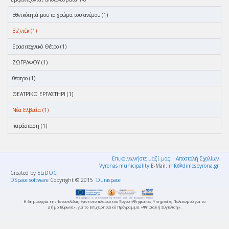
Eθνικότητά μου το χρώμα του ανέμου (1)
Βιζνιέκ (1)
Ερασιτεχνικό Θέτρο (1)
ΖΩΓΡΑΦΟΥ (1)
θέατρο (1)
ΘΕΑΤΡΙΚΟ ΕΡΓΑΣΤΗΡΙ (1)
Νέα Ελβετία (1)
παράσταση (1)
Επικοινωνήστε μαζί μας
|
Αποστολή Σχολίων
Vyronas municipality
E-Mail:
info@dimosbyrona.gr
Created by
ELiDOC
DSpace software
Copyright © 2015
Duraspace
Η δημιουργία της Ιστοσελίδας έγινε στο πλαίσιο του Έργου «Ψηφιακές Υπηρεσίες Πολιτισμού για το
Δήμο Βύρωνα», για το Επιχειρησιακό Πρόγραμμα «Ψηφιακή Σύγκλιση».