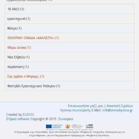
18 ΑΝΩ (1)
ερασιτεχνικό (1)
θέατρο (1)
ΘΕΑΤΡΙΚΗ ΟΜΑΔΑ «ΚΑΛΛΙΣΤΗ» (1)
Μάρω Δούκα (1)
Νέα Ελβετία (1)
παράσταση (1)
Σας αρέσει ο Μπραμς; (1)
Φεστιβάλ Ερασιτεχνικού Θεάτρου (1)
Επικοινωνήστε μαζί μας
|
Αποστολή Σχολίων
Vyronas municipality
E-Mail:
info@dimosbyrona.gr
Created by
ELiDOC
DSpace software
Copyright © 2015
Duraspace
Η δημιουργία της Ιστοσελίδας έγινε στο πλαίσιο του Έργου «Ψηφιακές Υπηρεσίες Πολιτισμού για το
Δήμο Βύρωνα», για το Επιχειρησιακό Πρόγραμμα «Ψηφιακή Σύγκλιση».