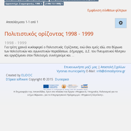
Εργαστήρι Ζωγραφικής, 1998 ×
[1996 TO 1999] ×
Εμφάνιση σύνθετων φίλτρων
Αποτελέσματα 1-1 από 1
Πολιτιστικός ορίζοντας 1998 - 1999
1998 - 1999
Για τρίτη χρονιά κυκλοφορεί ο Πολιτιστικός Ορίζοντας, ενώ όλοι εμείς εδώ, στο Βύρωνα
των πολιτιστικών και αγωνιστικών παραδόσεων, Δήμαρχος, Δ,Σ. του Πνευματικού Κέντρου
και εργαζόμενοι στον Πολιτισμό, συντηρούμε και ...
Επικοινωνήστε μαζί μας
|
Αποστολή Σχολίων
Vyronas municipality
E-Mail:
info@dimosbyrona.gr
Created by
ELiDOC
DSpace software
Copyright © 2015
Duraspace
Η δημιουργία της Ιστοσελίδας έγινε στο πλαίσιο του Έργου «Ψηφιακές Υπηρεσίες Πολιτισμού για το
Δήμο Βύρωνα», για το Επιχειρησιακό Πρόγραμμα «Ψηφιακή Σύγκλιση».