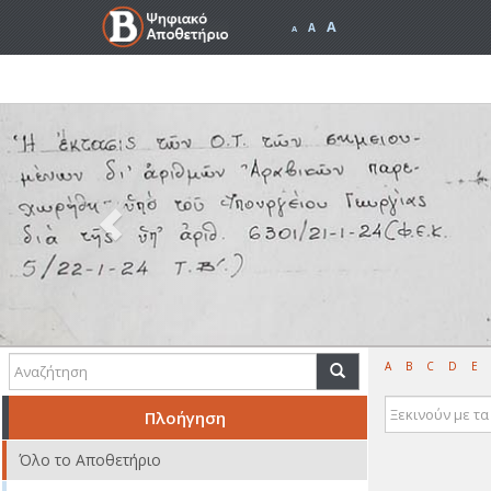
A
A
A
Previous
A
B
C
D
E
Πλοήγηση
Όλο το Αποθετήριο