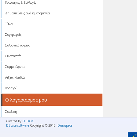
Κοινότητες & Συλλογές
Δημοσιεύσεις ανά ημερομηνία
Τίτλοι
Συγγραφείς
Συλλογικό όργανο
Συντελεστές
Συμμετέχοντες
Λέξεις-κλειδιά
Χορηγοί
Ο λογαριασμός μου
Σύνδεση
Created by
ELiDOC
DSpace software
Copyright © 2015
Duraspace