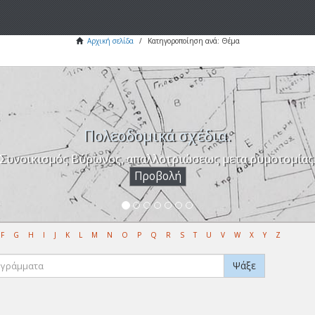
Αρχική σελίδα
Κατηγοροποίηση ανά: Θέμα
Πολεοδομικά σχέδια.
Συνοικισμός Βύρωνος, απαλλοτριώσεως μετα ρυμοτομίας
Προβολή
F
G
H
I
J
K
L
M
N
O
P
Q
R
S
T
U
V
W
X
Y
Z
Ψάξε