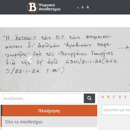
A
A
A
Previous
A
B
C
D
E
Πλοήγηση
Όλο το Αποθετήριο