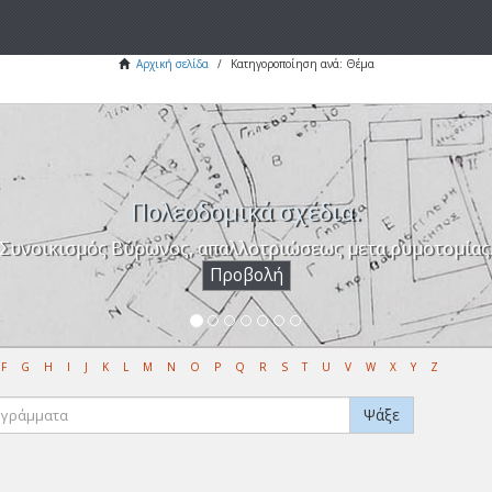
Αρχική σελίδα
Κατηγοροποίηση ανά: Θέμα
Πολεοδομικά σχέδια.
Συνοικισμός Βύρωνος, απαλλοτριώσεως μετα ρυμοτομίας
Προβολή
F
G
H
I
J
K
L
M
N
O
P
Q
R
S
T
U
V
W
X
Y
Z
Ψάξε