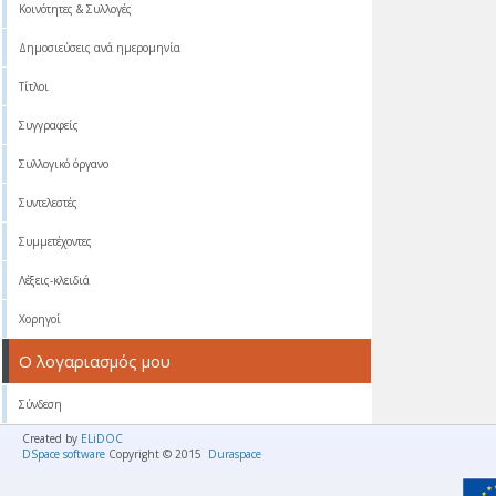
Κοινότητες & Συλλογές
Δημοσιεύσεις ανά ημερομηνία
Τίτλοι
Συγγραφείς
Συλλογικό όργανο
Συντελεστές
Συμμετέχοντες
Λέξεις-κλειδιά
Χορηγοί
Ο λογαριασμός μου
Σύνδεση
Created by
ELiDOC
DSpace software
Copyright © 2015
Duraspace