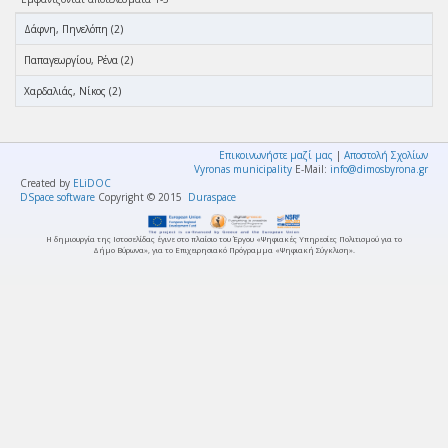
Δάφνη, Πηνελόπη (2)
Παπαγεωργίου, Ρένα (2)
Χαρδαλιάς, Νίκος (2)
Επικοινωνήστε μαζί μας
|
Αποστολή Σχολίων
Vyronas municipality
E-Mail:
info@dimosbyrona.gr
Created by
ELiDOC
DSpace software
Copyright © 2015
Duraspace
Η δημιουργία της Ιστοσελίδας έγινε στο πλαίσιο του Έργου «Ψηφιακές Υπηρεσίες Πολιτισμού για το
Δήμο Βύρωνα», για το Επιχειρησιακό Πρόγραμμα «Ψηφιακή Σύγκλιση».