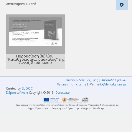
Αποτελέσματα 1-1 από 1
Παρουσίαση βιβλίου:
"Καταθέσεις μιας δασκάλας" της
Άννυς Θεοδούλου
Επικοινωνήστε μαζί μας
|
Αποστολή Σχολίων
Vyronas municipality
E-Mail:
info@dimosbyrona.gr
Created by
ELiDOC
DSpace software
Copyright © 2015
Duraspace
Η δημιουργία της Ιστοσελίδας έγινε στο πλαίσιο του Έργου «Ψηφιακές Υπηρεσίες Πολιτισμού για το
Δήμο Βύρωνα», για το Επιχειρησιακό Πρόγραμμα «Ψηφιακή Σύγκλιση».