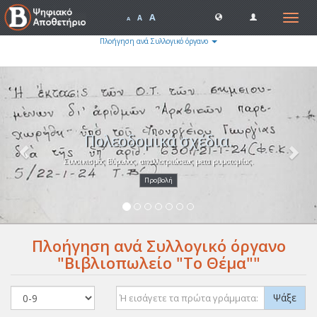
A
Toggle
A
A
navigat
Πλοήγηση ανά Συλλογικό όργανο
Previous
Nex
Πολεοδομικά σχέδια.
Συνοικισμός Βύρωνος, απαλλοτριώσεως μετα ρυμοτομίας.
Προβολή
Πλοήγηση ανά Συλλογικό όργανο
"Βιβλιοπωλείο "Το Θέμα""
Ψάξε