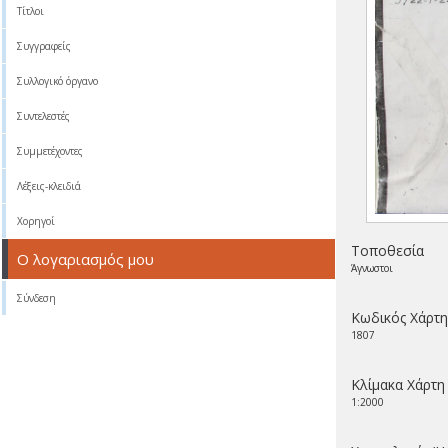
Τίτλοι
Συγγραφείς
Συλλογικό όργανο
Συντελεστές
Συμμετέχοντες
Λέξεις-κλειδιά
Χορηγοί
Τοποθεσία
Ο λογαριασμός μου
Άγνωστοι
Σύνδεση
Κωδικός Χάρτη
1807
Κλίμακα Χάρτη
1:2000