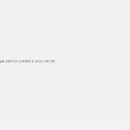
θ. 6301/21-1-24 (Φ.Ε.Κ. 5/22-1-24 Τ.Β')