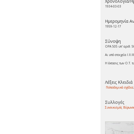
Χρονολογία/Η
1934-03-03
Ημερομηνία Α
1959-12-17
Σύνοψη
ΟΡΑ 505 υπ' αριθ. 
Αι υπό στοιχεία I.II.
Η έκτασις των Ο.Τ. 
Λέξεις Κλειδιά
Πολεοδομικά σχέδια
Συλλογές
Συνοικισμός Βύρωνο