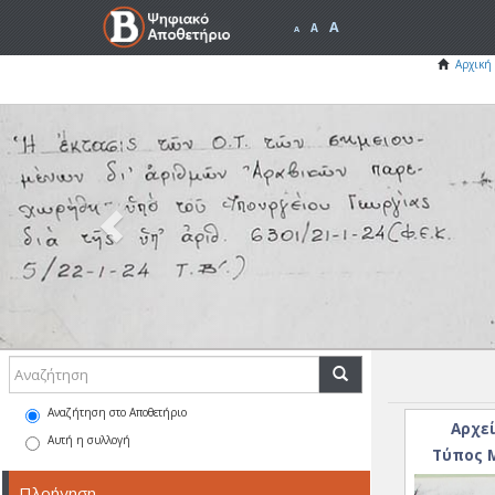
A
A
A
Αρχική 
Previous
Αναζήτηση στο Αποθετήριο
Αρχεί
Αυτή η συλλογή
Τύπος Μ
Πλοήγηση