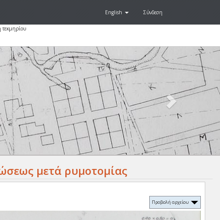
English
Σύνδεση
 τεκμηρίου
Next
.
ώσεως μετά ρυμοτομίας
Προβολή αρχείου