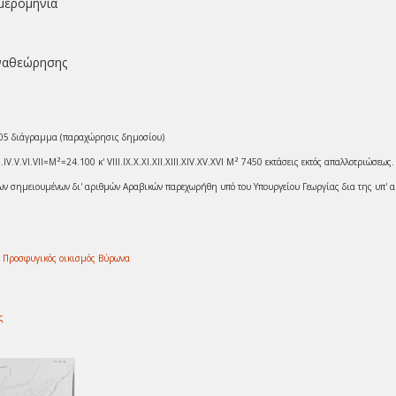
μερομηνία
ναθεώρησης
505 διάγραμμα (παραχώρησις δημοσίου)
III.IV.V.VI.VII=Μ²=24.100 κ' VIII.IX.X.XI.XII.XIII.XIV.XV.XVI Μ² 7450 εκτάσεις εκτός απαλλοτριώσεως.
των σημειουμένων δι' αριθμών Αραβικών παρεχωρήθη υπό του Υπουργείου Γεωργίας δια της υπ' αρι
;
Προσφυγικός οικισμός Βύρωνα
ς