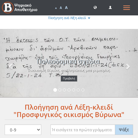
A
Toggle
A
A
navigat
Πλοήγηση ανά Λέξη-κλειδί
Previous
Nex
Πολεοδομικά σχέδια.
Συνοικισμός Βύρωνος, απαλλοτριώσεως μετα ρυμοτομίας.
Προβολή
Πλοήγηση ανά Λέξη-κλειδί
"Προσφυγικός οικισμός Βύρωνα"
Ψάξε