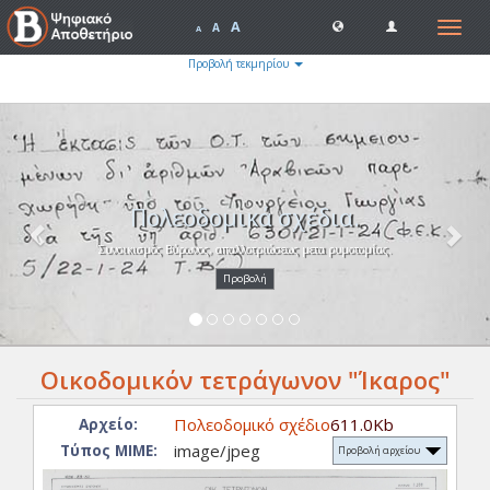
A
Toggle
A
A
navigat
Προβολή τεκμηρίου
Previous
Nex
Πολεοδομικά σχέδια.
Συνοικισμός Βύρωνος, απαλλοτριώσεως μετα ρυμοτομίας.
Προβολή
Οικοδομικόν τετράγωνον "Ίκαρος"
Πολεοδομικό σχέδιο
611.0Kb
Αρχείο:
image/jpeg
Τύπος ΜΙΜΕ:
Προβολή αρχείου