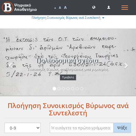
A
Toggle
A
A
navigat
Πλοήγηση Συνοικισμός Βύρωνος ανά Συντελεστή
Previous
Nex
Πολεοδομικά σχέδια.
Συνοικισμός Βύρωνος, απαλλοτριώσεως μετα ρυμοτομίας.
Προβολή
Πλοήγηση Συνοικισμός Βύρωνος ανά
Συντελεστή
Ψάξε