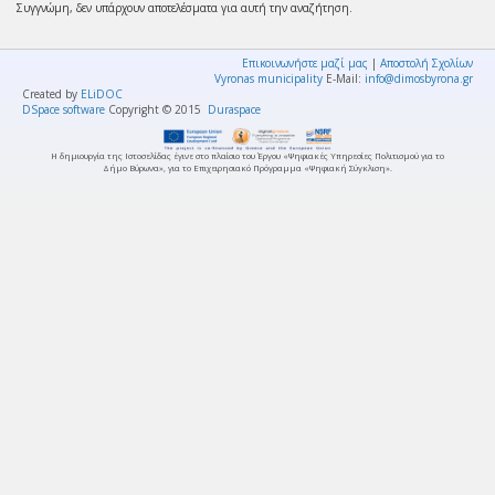
Συγγνώμη, δεν υπάρχουν αποτελέσματα για αυτή την αναζήτηση.
Επικοινωνήστε μαζί μας
|
Αποστολή Σχολίων
Vyronas municipality
E-Mail:
info@dimosbyrona.gr
Created by
ELiDOC
DSpace software
Copyright © 2015
Duraspace
Η δημιουργία της Ιστοσελίδας έγινε στο πλαίσιο του Έργου «Ψηφιακές Υπηρεσίες Πολιτισμού για το
Δήμο Βύρωνα», για το Επιχειρησιακό Πρόγραμμα «Ψηφιακή Σύγκλιση».