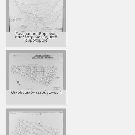
Συνοικισμός Βύρωνος,
απαλλοτριώσεως μετά
ρυμοτομίας
Οικοδομικόν τετράγωνον 4