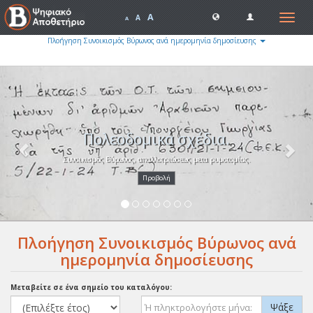
A
Toggle
A
A
navigat
Πλοήγηση Συνοικισμός Βύρωνος ανά ημερομηνία δημοσίευσης
Previous
Nex
Πολεοδομικά σχέδια.
Συνοικισμός Βύρωνος, απαλλοτριώσεως μετα ρυμοτομίας.
Προβολή
Πλοήγηση Συνοικισμός Βύρωνος ανά
ημερομηνία δημοσίευσης
Μεταβείτε σε ένα σημείο του καταλόγου:
Ψάξε