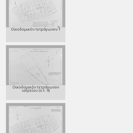
Οικοδομικόν τετράγωνον Τ
Οικοδομικόν τετράγωνον
ιατρείου (ο.τ. 9)