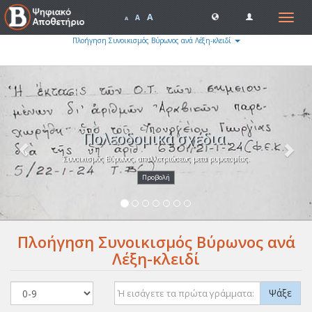
A
Toggle
A
A
navigat
Πλοήγηση Συνοικισμός Βύρωνος ανά Λέξη-κλειδί
Previous
Nex
Πολεοδομικά σχέδια.
Συνοικισμός Βύρωνος, απαλλοτριώσεως μετα ρυμοτομίας.
Προβολή
Πλοήγηση Συνοικισμός Βύρωνος ανά
Λέξη-κλειδί
Ψάξε