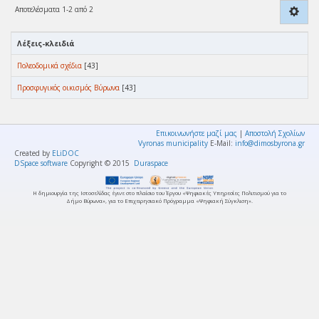
Αποτελέσματα 1-2 από 2
Λέξεις-κλειδιά
Πολεοδομικά σχέδια
[43]
Προσφυγικός οικισμός Βύρωνα
[43]
Επικοινωνήστε μαζί μας
|
Αποστολή Σχολίων
Vyronas municipality
E-Mail:
info@dimosbyrona.gr
Created by
ELiDOC
DSpace software
Copyright © 2015
Duraspace
Η δημιουργία της Ιστοσελίδας έγινε στο πλαίσιο του Έργου «Ψηφιακές Υπηρεσίες Πολιτισμού για το
Δήμο Βύρωνα», για το Επιχειρησιακό Πρόγραμμα «Ψηφιακή Σύγκλιση».