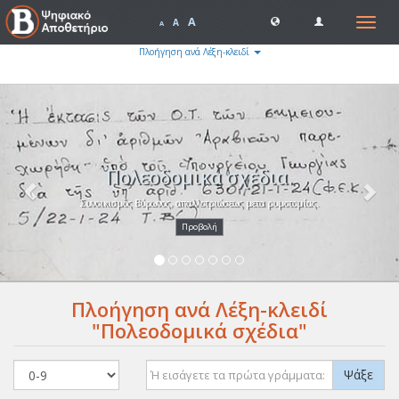
A
Toggle
A
A
navigat
Πλοήγηση ανά Λέξη-κλειδί
Previous
Nex
Πολεοδομικά σχέδια.
Συνοικισμός Βύρωνος, απαλλοτριώσεως μετα ρυμοτομίας.
Προβολή
Πλοήγηση ανά Λέξη-κλειδί
"Πολεοδομικά σχέδια"
Ψάξε