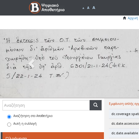
A
A
A
Αρχική 
Previous
Εμφάνιση απλής εγ
dc.coverage.spati
Αναζήτηση στο Αποθετήριο
Αυτή η συλλογή
dc.date.accessio
dc.date.available
Πλοήγηση