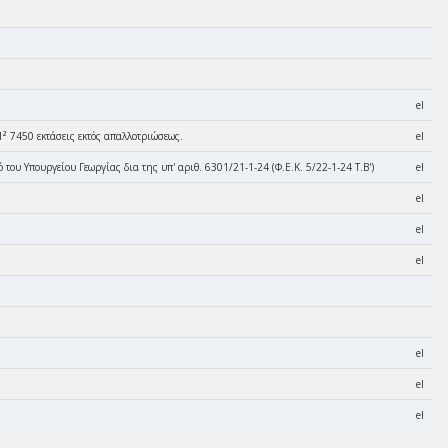
el
VI Μ² 7450 εκτάσεις εκτός απαλλοτριώσεως.
el
ου Υπουργείου Γεωργίας δια της υπ' αριθ. 6301/21-1-24 (Φ.Ε.Κ. 5/22-1-24 Τ.Β')
el
el
el
el
el
el
el