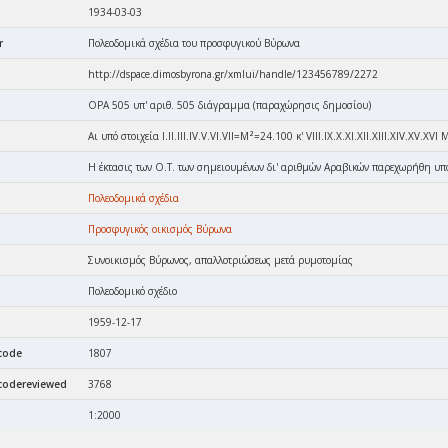
1934-03-03
r
Πολεοδομικά σχέδια του προσφυγικού Βύρωνα
http://dspace.dimosbyrona.gr/xmlui/handle/123456789/2272
ΟΡΑ 505 υπ' αριθ. 505 διάγραμμα (παραχώρησις δημοσίου)
Αι υπό στοιχεία I.II.III.IV.V.VI.VII=Μ²=24.100 κ' VIII.IX.X.XI.XII.XIII.XIV.XV.X
Η έκτασις των Ο.Τ. των σημειουμένων δι' αριθμών Αραβικών παρεχωρήθη υπό τ
Πολεοδομικά σχέδια
Προσφυγικός οικισμός Βύρωνα
Συνοικισμός Βύρωνος, απαλλοτριώσεως μετά ρυμοτομίας
Πολεοδομικό σχέδιο
1959-12-17
pcode
1807
pcodereviewed
3768
1:2000