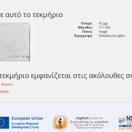
ε αυτό το τεκμήριο
Όνομα:
42.jpg
Μέγεθος:
711.0Kb
Τύπος:
image/
Περιγραφή:
Πολεοδομικό σχέδιο
τεκμήριο εμφανίζεται στις ακόλουθες σ
ς Βύρωνος
γραφής