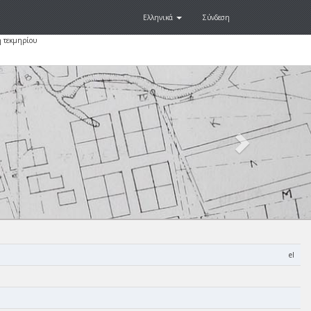
Ελληνικά
Σύνδεση
 τεκμηρίου
Next
.
el