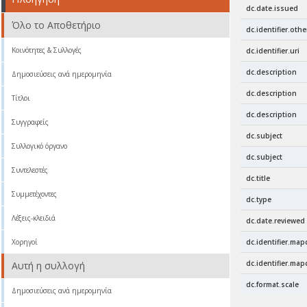
dc.date.issued
Όλο το Αποθετήριο
dc.identifier.othe
Κοινότητες & Συλλογές
dc.identifier.uri
dc.description
Δημοσιεύσεις ανά ημερομηνία
dc.description
Τίτλοι
dc.description
Συγγραφείς
dc.subject
Συλλογικό όργανο
dc.subject
Συντελεστές
dc.title
Συμμετέχοντες
dc.type
Λέξεις-κλειδιά
dc.date.reviewed
Χορηγοί
dc.identifier.ma
dc.identifier.ma
Αυτή η συλλογή
dc.format.scale
Δημοσιεύσεις ανά ημερομηνία