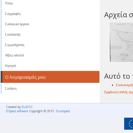
Τίτλοι
Αρχεία σ
Συγγραφείς
Συλλογικό όργανο
Συντελεστές
Συμμετέχοντες
Λέξεις-κλειδιά
Χορηγοί
Αυτό το 
Ο λογαριασμός μου
Συνοικισμό
Σύνδεση
Εμφάνιση απλής εγ
Created by
ELiDOC
DSpace software
Copyright © 2015
Duraspace