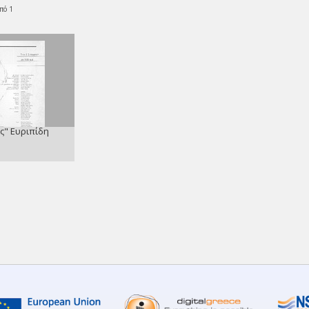
πό 1
ς" Ευριπίδη