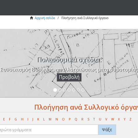
Αρχική σελίδα
Πλοήγηση ανά Συλλογικό όργανο
Πολεοδομικά σχέδια.
Συνοικισμός Βύρωνος, απαλλοτριώσεως μετα ρυμοτομίας
Προβολή
Πλοήγηση ανά Συλλογικό όργαν
E
F
G
H
I
J
K
L
M
N
O
P
Q
R
S
T
U
V
W
X
Y
Z
Ψάξε