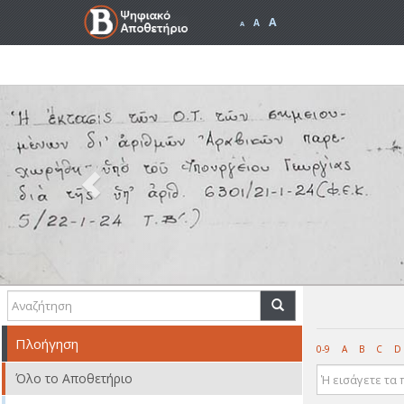
A
A
A
Previous
Πλοήγηση
0-9
A
B
C
D
Όλο το Αποθετήριο