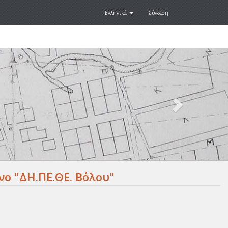
Ελληνικά
Σύνδεση
Next
.
ο "ΔΗ.ΠΕ.ΘΕ. Βόλου"