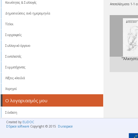
Κοινότητες & Συλλογές
Αποτελέσματα 1-1 α
Δημοσιεύσεις ανά ημερομηνία
Τίτλοι
Συγγραφείς
Συλλογικό όργανο
Συντελεστές
"Άλκηστι
Συμμετέχοντες
Λέξεις-κλειδιά
Χορηγοί
Ο λογαριασμός μου
Σύνδεση
Created by
ELiDOC
DSpace software
Copyright © 2015
Duraspace